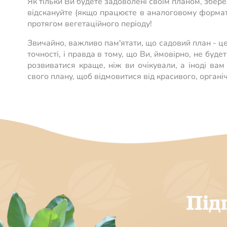
Як тільки Ви будете задоволені своїм планом, збер
відскануйте (якщо працюєте в аналоговому форматі)
протягом вегетаційного періоду!
Звичайно, важливо пам'ятати, що садовий план - це
точності, і правда в тому, що Ви, ймовірно, не буде
розвиватися краще, ніж ви очікували, а іноді вам 
свого плану, щоб відмовитися від красивого, органі
Під