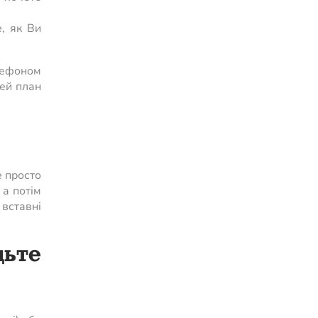
, як Ви
елефоном
цей план
е просто
 а потім
вставні
ьте