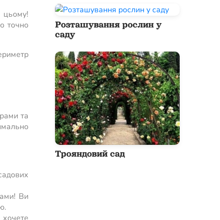
в цьому!
Розташування рослин у
що точно
саду
периметр
ірами та
имально
Трояндовий сад
садових
ами! Ви
ю.
 хочете