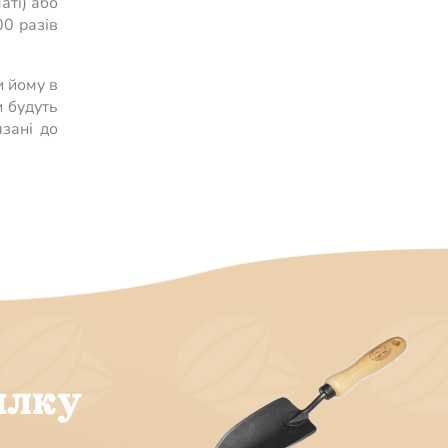
аті) або
00 разів
и йому в
и будуть
язані до
илку