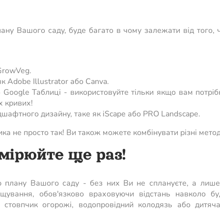
ану Вашого саду, буде багато в чому залежати від того,
GrowVeg.
 Adobe Illustrator або Canva.
бо Google Таблиці - використовуйте тільки якщо вам потріб
х кривих!
афтного дизайну, таке як iScape або PRO Landscape.
ика не просто так! Ви також можете комбінувати різні метод
мірюйте ще раз!
 плану Вашого саду - без них Ви не сплануєте, а лише
ощування, обов'язково враховуючи відстань навколо бу
, стовпчик огорожі, водопровідний колодязь або дитяча