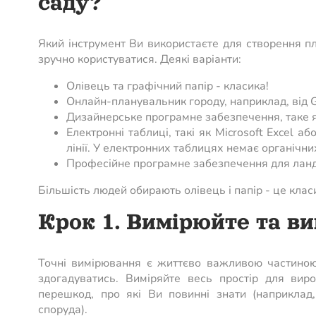
саду?
Який інструмент Ви використаєте для створення пл
зручно користуватися. Деякі варіанти:
Олівець та графічний папір - класика!
Онлайн-планувальник городу, наприклад, від 
Дизайнерське програмне забезпечення, таке як
Електронні таблиці, такі як Microsoft Excel а
лінії. У електронних таблицях немає органічни
Професійне програмне забезпечення для ландш
Більшість людей обирають олівець і папір - це клас
Крок 1. Вимірюйте та ви
Точні вимірювання є життєво важливою частиною
здогадуватись. Виміряйте весь простір для вир
перешкод, про які Ви повинні знати (наприклад
споруда).