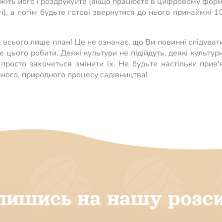
ежіть його і роздрукуйте (якщо працюєте в цифровому форм
, а потім будьте готові звернутися до нього принаймні 1
 всього лише план! Це не означає, що Ви повинні слідуват
те цього робити. Деякі культури не підійдуть, деякі культур
просто захочеться змінити їх. Не будьте настільки прив'
чного, природного процесу садівництва!
пишись на нашу розс