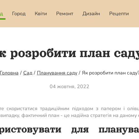
д
Город
Квіти
Ремонт
Дизайн
Рецепти
к розробити план сад
Головна
/
Сад
/
Планування саду
/
Як розробити план саду
04 жовтня, 2022
те скористатися традиційним підходом з папером і олів
ипадку, фактичний план - це надійна стратегія на даному е
ристовувати для планува