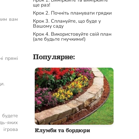
Крок 1. Вимірюйте та вимірюйте
ще раз!
Крок 2. Почніть планувати грядки
 чим вам
Крок 3. Сплануйте, що буде у
Вашому саду
Крок 4. Використовуйте свій план
(але будьте гнучкими!)
Популярне:
ні прямі
и.
 будете
дь-яких
 ігрова
Клумби та бордюри