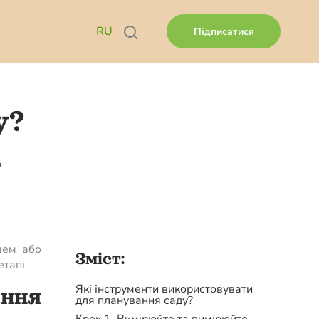
RU
Підписатися
у?
?
цем або
Зміст:
тапі.
Які інструменти використовувати
ння
для планування саду?