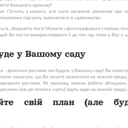
осягти бажаного врожаю?
я: Почніть з малого, але мати загальне уявлення про те
кінцевому підсумку закохаєтесь в садівництво.
ється, збережіть його! Можете сфотографувати сторінку т
щоб Ви могли використовувати її до тих пір, поки у Вас є 
буде у Вашому саду
 - фактичні рослини, які будуть у Вашому саду! Ви может
потім записати, що Ви хочете розмістити на кожній грядці,
аджувати рослини. Як приклад, можна робити збільшені, 
рослини (аж до точного сорту) йдуть куди на кожній грядці.
йте свій план (але буд