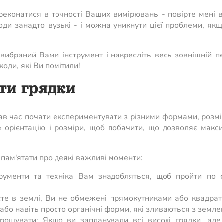
реконатися в точності Ваших вимірювань - повірте мені 
ди занадто вузькі - і можна уникнути цієї проблеми, як
у вибраний Вами інструмент і накресліть весь зовнішній 
оди, які Ви помітили!
ти грядки
ав час почати експериментувати з різними формами, розм
е орієнтацію і розміри, щоб побачити, що дозволяє макс
пам'ятати про деякі важливі моменти:
трументи та техніка Вам знадобляться, щоб пройти по 
те в землі, Ви не обмежені прямокутниками або квадрат
 або навіть просто органічні форми, які зливаються з земле
рощувати: Якщо ви запланували всі високі грядки, але