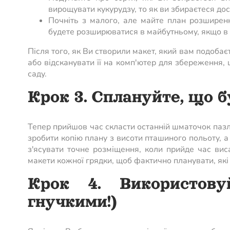
вирощувати кукурудзу, то як ви збираєтеся д
Почніть з малого, але майте план розширенн
будете розширюватися в майбутньому, якщо в 
Після того, як Ви створили макет, який вам подоба
або відсканувати її на комп'ютер для збереження, 
саду.
Крок 3. Сплануйте, що 
Тепер прийшов час скласти останній шматочок пазла
зробити копію плану з висоти пташиного польоту, а 
з'ясувати точне розміщення, коли прийде час вис
макети кожної грядки, щоб фактично планувати, які 
Крок 4. Використову
гнучкими!)