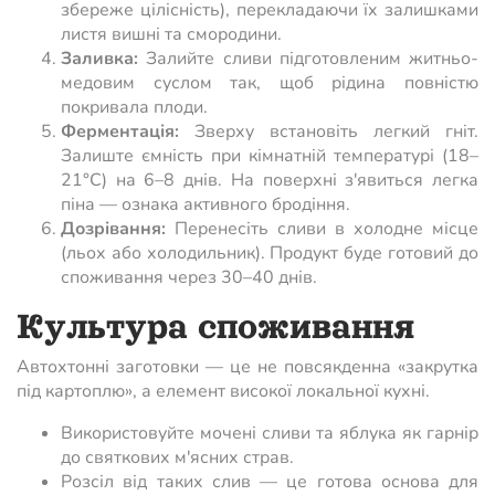
збереже цілісність), перекладаючи їх залишками
листя вишні та смородини.
Заливка:
Залийте сливи підготовленим житньо-
медовим суслом так, щоб рідина повністю
покривала плоди.
Ферментація:
Зверху встановіть легкий гніт.
Залиште ємність при кімнатній температурі (18–
21°C) на 6–8 днів. На поверхні з'явиться легка
піна — ознака активного бродіння.
Дозрівання:
Перенесіть сливи в холодне місце
(льох або холодильник). Продукт буде готовий до
споживання через 30–40 днів.
Культура споживання
Автохтонні заготовки — це не повсякденна «закрутка
під картоплю», а елемент високої локальної кухні.
Використовуйте мочені сливи та яблука як гарнір
до святкових м'ясних страв.
Розсіл від таких слив — це готова основа для