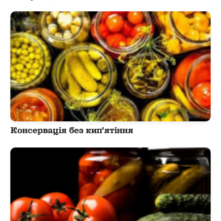
Консервація без кип'ятіння