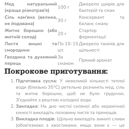
Мед натуральний
Джерело цукрів для
100 г
(краще різнотрав'я)
бактерій та смак
Сіль кам'яна (велика,
Консервант та
30 г
не йодована)
баланс смаку
Житнє борошно (або
Стартер
20 г
житній солод)
ферментації
Листя вишні та
По 10-15
Джерело танінів для
смородини
шт.
щільності
Гвоздика та духмяний
За
Пряний аромат
перець
смаком
Покрокове приготування:
Підготовка сусла:
У невеликій кількості теплої
води (близько 35°C) ретельно розчиніть мед, сіль
та житнє борошно, щоб не було грудочок.
З'єднайте з рештою холодної води.
Закладка:
На дно чистої скляної або керамічної
ємності викладіть половину листя та прянощів.
Викладка плодів:
Щільно викладіть вимиті сливи
(обов'язково з хвостиками, якщо вони є — це