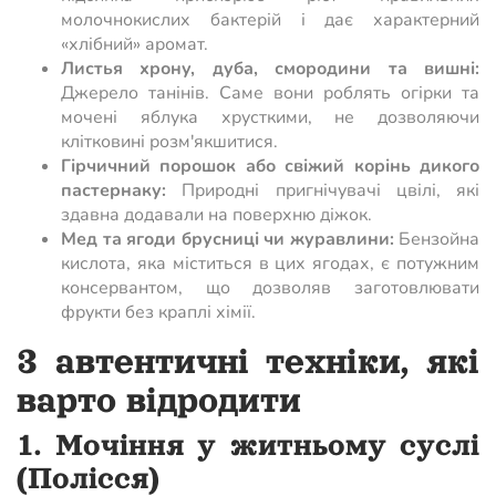
молочнокислих бактерій і дає характерний
«хлібний» аромат.
Листья хрону, дуба, смородини та вишні:
Джерело танінів. Саме вони роблять огірки та
мочені яблука хрусткими, не дозволяючи
клітковині розм'якшитися.
Гірчичний порошок або свіжий корінь дикого
пастернаку:
Природні пригнічувачі цвілі, які
здавна додавали на поверхню діжок.
Мед та ягоди брусниці чи журавлини:
Бензойна
кислота, яка міститься в цих ягодах, є потужним
консервантом, що дозволяв заготовлювати
фрукти без краплі хімії.
3 автентичні техніки, які
варто відродити
1. Мочіння у житньому суслі
(Полісся)