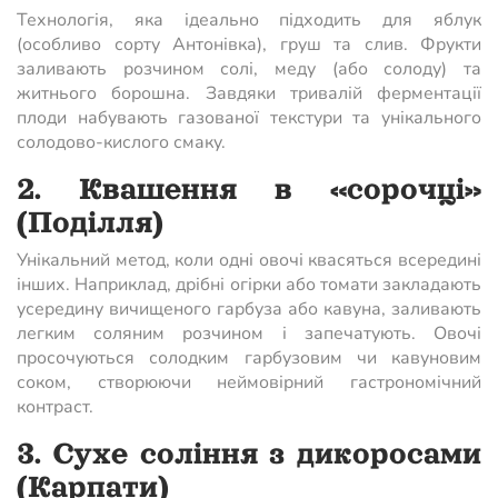
Технологія, яка ідеально підходить для яблук
(особливо сорту Антонівка), груш та слив. Фрукти
заливають розчином солі, меду (або солоду) та
житнього борошна. Завдяки тривалій ферментації
плоди набувають газованої текстури та унікального
солодово-кислого смаку.
2. Квашення в «сорочці»
(Поділля)
Унікальний метод, коли одні овочі квасяться всередині
інших. Наприклад, дрібні огірки або томати закладають
усередину вичищеного гарбуза або кавуна, заливають
легким соляним розчином і запечатують. Овочі
просочуються солодким гарбузовим чи кавуновим
соком, створюючи неймовірний гастрономічний
контраст.
3. Сухе соління з дикоросами
(Карпати)