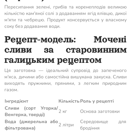
Пересипання зелені, грибів та коренеплодів великою
кількістю кам'яної солі з додаванням ягід ялівцю, дикої
м'яти та чебрецю. Продукт консервується у власному
соку без додавання води.
Рецепт-модель: Мочені
сливи за старовинним
галицьким рецептом
Ця заготовка — ідеальний супровід до запеченого
м'яса, дичини або самостійна вишукана закуска. Сливи
виходять пружними, пряними, з легким природним
газом.
Інгредієнт
Кількість
Роль у рецепті
Сливи (сорт Угорка/
2 кг
Основа заготовки
Венгерка, тверді)
Вода (джерельна або
Середовище для
2 літри
фільтрована)
бродіння