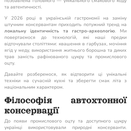
позбавлена головного — унікального смакового коду
та автентичності.
У 2026 році в українській гастрономії на заміну
штучним консервантам приходить потужний тренд на
локальну ідентичність та гастро-археологію
. Ми
повертаємося до технологій, які наші предки
відточували століттями: квашення в гарбузах, мочіння
ягід у меду, використання житнього борошна та диких
трав замість рафінованого цукру та промислового
оцту.
Давайте розберемося, як відтворити ці унікальні
техніки на сучасній кухні та зберегти смак літа з
національним характером.
Філософія автохтонної
консервації
До появи промислового оцту та доступного цукру
українці використовували природні консерванти.