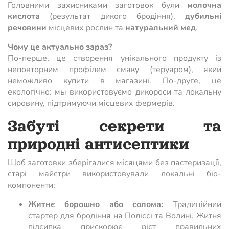
Головними захисниками заготовок були
молочна
кислота
(результат дикого бродіння),
дубильні
речовини
місцевих рослин та
натуральний мед
.
Чому це актуально зараз?
По-перше, це створення унікального продукту із
неповторним профілем смаку (теруаром), який
неможливо купити в магазині. По-друге, це
екологічно: мы використовуємо дикороси та локальну
сировину, підтримуючи місцевих фермерів.
Забуті секрети та
природні антисептики
Щоб заготовки зберігалися місяцями без пастеризації,
старі майстри використовували локальні біо-
компоненти:
Житнє борошно або солома:
Традиційний
стартер для бродіння на Поліссі та Волині. Житня
підсипка прискорює ріст правильних