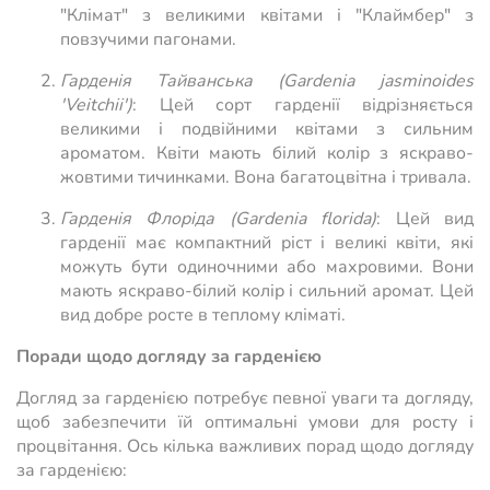
"Клімат" з великими квітами і "Клаймбер" з
повзучими пагонами.
Гарденія Тайванська (Gardenia jasminoides
'Veitchii')
: Цей сорт гарденії відрізняється
великими і подвійними квітами з сильним
ароматом. Квіти мають білий колір з яскраво-
жовтими тичинками. Вона багатоцвітна і тривала.
Гарденія Флоріда (Gardenia florida)
: Цей вид
гарденії має компактний ріст і великі квіти, які
можуть бути одиночними або махровими. Вони
мають яскраво-білий колір і сильний аромат. Цей
вид добре росте в теплому кліматі.
Поради щодо догляду за гарденією
Догляд за гарденією потребує певної уваги та догляду,
щоб забезпечити їй оптимальні умови для росту і
процвітання. Ось кілька важливих порад щодо догляду
за гарденією: