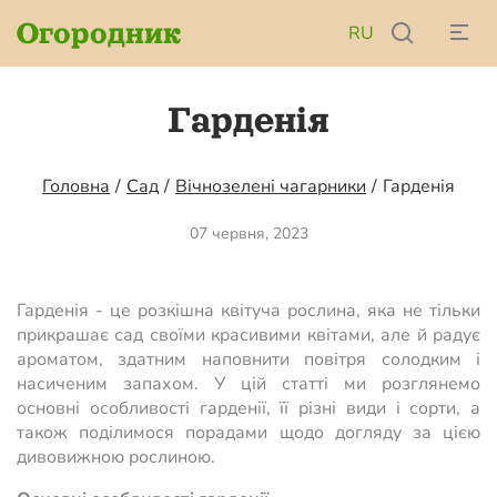
Огородник
RU
Гарденія
Головна
/
Сад
/
Вічнозелені чагарники
/
Гарденія
07 червня, 2023
Гарденія - це розкішна квітуча рослина, яка не тільки
прикрашає сад своїми красивими квітами, але й радує
ароматом, здатним наповнити повітря солодким і
насиченим запахом. У цій статті ми розглянемо
основні особливості гарденії, її різні види і сорти, а
також поділимося порадами щодо догляду за цією
дивовижною рослиною.