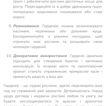
ґрунт і забезпечити рослині достатньо місця для
росту. Пересаджуйте їх в добре дреновану ґрунт,
попередньо видаливши пошкоджені або старі
корені.
Розмноження
: Гарденію можна розмножувати
насінням, черенками або діленням куща.
Експериментуйте з різними методами, щоб
отримати нові рослини та розширити свою
колекцію гарденій.
Декоративне використання
: Гарденії ідеально
підходять для створення букетів і квіткових
композицій. Їх яскраві квіти та захоплюючий
аромат стануть справжньою прикрасою вази і
принесуть радість у ваш дім.
Гарденія - це чудові рослини, здатні перетворити ваш
сад на справжній рай ароматів. Дотримуючись порад
щодо догляду і надаючи рослині любов та увагу, ви
будете насолоджуватися їх красою і ароматом