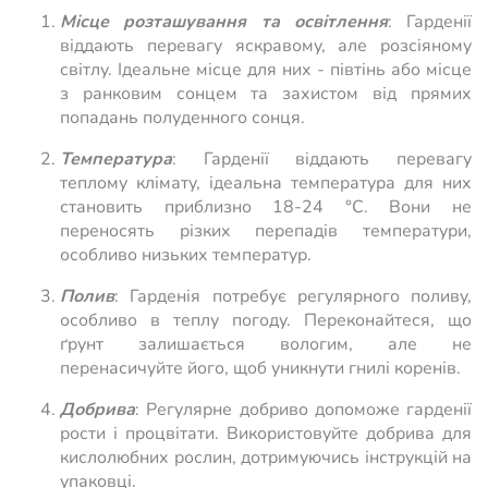
Місце розташування та освітлення
: Гарденії
віддають перевагу яскравому, але розсіяному
світлу. Ідеальне місце для них - півтінь або місце
з ранковим сонцем та захистом від прямих
попадань полуденного сонця.
Температура
: Гарденії віддають перевагу
теплому клімату, ідеальна температура для них
становить приблизно 18-24 °C. Вони не
переносять різких перепадів температури,
особливо низьких температур.
Полив
: Гарденія потребує регулярного поливу,
особливо в теплу погоду. Переконайтеся, що
ґрунт залишається вологим, але не
перенасичуйте його, щоб уникнути гнилі коренів.
Добрива
: Регулярне добриво допоможе гарденії
рости і процвітати. Використовуйте добрива для
кислолюбних рослин, дотримуючись інструкцій на
упаковці.