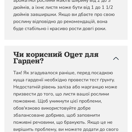
ароматної рослини мають ширину від 2 до 3
дюймів, а їхнє листя може бути від 1 до 1 1/2
дюймів завширшки. Якщо ви дбаєте про свою
рослину відповідно до рекомендацій, вона
буде стабільно і красиво рости довгі роки.
Чи корисний Оцет для
Гарден?
Так! Як згадувалося раніше, перед посадкою
куща гарденії необхідно провести тест ґрунту.
Недостатній рівень заліза або марганцю може
призвести до того, що листя вашої рослини
пожовкне. Щоб уникнути цієї проблеми,
обов'язково використовуйте добре
збалансоване добриво, щоб заповнити
поживні речовини, що бракують. Якщо це не
вирішить проблему, ви можете додати до свого