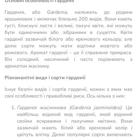
Основні особливості гарденії
Гарденія, або Gardenia, належить до родини
крушинових і включає близько 200 видів. Вони мають
густі, блискучі листя і великі, пахучі квіти, які можуть
бути одиночними або зібраними в суцвіття. Квіти
гарденії зазвичай білого або кремового кольору, але
деякі сорти можуть мати відтінки жовтого або
рожевого. Аромат гарденії - це її справжня прикраса.
Він солодкий, насичений і часто порівнюють з
ароматом жасмину.
Різноманітні види і сорти гарденії
Існує безліч видів і сортів гарденії, кожен з яких має
свої особливості і привабливі риси. Ось кілька з них:
Гарденія жасминова (Gardenia jasminoides)
: Це
найбільш відомий вид гарденії, який відомий
своїми яскравими і пахучими квітами. Вони
зазвичай мають білий або кремовий колір і
цвітуть влітку. Деякі популярні сорти включають