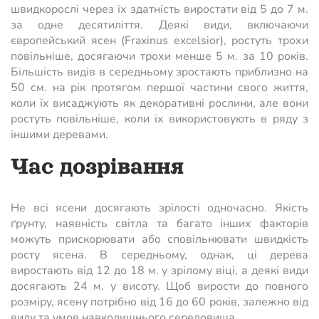
швидкорослі через їх здатність виростати від 5 до 7 м.
за одне десятиліття. Деякі види, включаючи
європейський ясен (Fraxinus excelsior), ростуть трохи
повільніше, досягаючи трохи менше 5 м. за 10 років.
Більшість видів в середньому зростають приблизно на
50 см. на рік протягом першої частини свого життя,
коли їх висаджують як декоративні рослини, але вони
ростуть повільніше, коли їх використовують в ряду з
іншими деревами.
Час дозрівання
Не всі ясени досягають зрілості одночасно. Якість
ґрунту, наявність світла та багато інших факторів
можуть прискорювати або сповільнювати швидкість
росту ясена. В середньому, однак, ці дерева
виростають від 12 до 18 м. у зрілому віці, а деякі види
досягають 24 м. у висоту. Щоб вирости до повного
розміру, ясену потрібно від 16 до 60 років, залежно від
виду та умов навколишнього середовища.