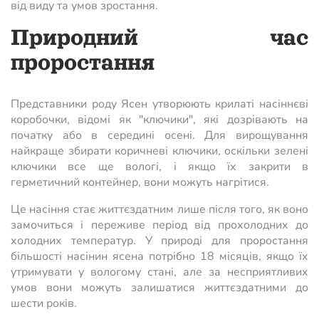
від виду та умов зростання.
Природний час
проростання
Представники роду Ясен утворюють крилаті насіннєві
коробочки, відомі як "ключики", які дозрівають на
початку або в середині осені. Для вирощування
найкраще збирати коричневі ключики, оскільки зелені
ключики все ще вологі, і якщо їх закрити в
герметичний контейнер, вони можуть нагрітися.
Це насіння стає життєздатним лише після того, як воно
замочиться і переживе період від прохолодних до
холодних температур. У природі для проростання
більшості насінин ясена потрібно 18 місяців, якщо їх
утримувати у вологому стані, але за несприятливих
умов вони можуть залишатися життєздатними до
шести років.