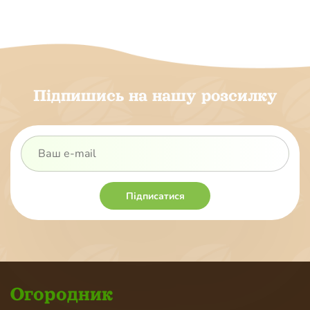
Підпишись на нашу розсилку
Підписатися
Огородник