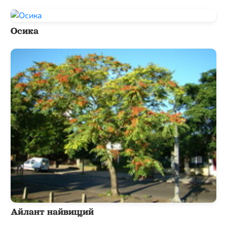
Осика
Айлант найвищий