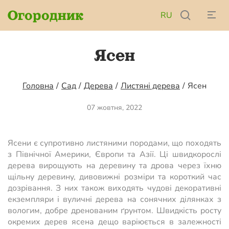
Огородник
RU
Ясен
Головна
/
Сад
/
Дерева
/
Листяні дерева
/
Ясен
07 жовтня, 2022
Ясени є супротивно листяними породами, що походять
з Північної Америки, Європи та Азії. Ці швидкорослі
дерева вирощують на деревину та дрова через їхню
щільну деревину, дивовижні розміри та короткий час
дозрівання. З них також виходять чудові декоративні
екземпляри і вуличні дерева на сонячних ділянках з
вологим, добре дренованим ґрунтом. Швидкість росту
окремих дерев ясена дещо варіюється в залежності