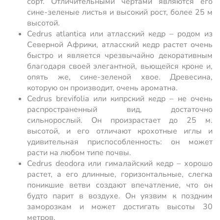
сорт. Отличительными чертами являются его
сине-зеленые листья и высокий рост, более 25 м
высотой.
Cedrus atlantica или атласский кедр – родом из
Северной Африки, атласский кедр растет очень
быстро и является чрезвычайно декоративным
благодаря своей элегантной, вьющейся кроне и,
опять же, сине-зеленой хвое. Древесина,
которую он производит, очень ароматна.
Cedrus brevifolia или кипрский кедр – не очень
распространенный вид, достаточно
сильнорослый. Он произрастает до 25 м.
высотой, и его отличают крохотные иглы и
удивительная приспособленность: он может
расти на любом типе почвы.
Cedrus deodora или гималайский кедр – хорошо
растет, а его длинные, горизонтальные, слегка
поникшие ветви создают впечатление, что он
будто парит в воздухе. Он уязвим к поздним
заморозкам и может достигать высоты 30
метров.