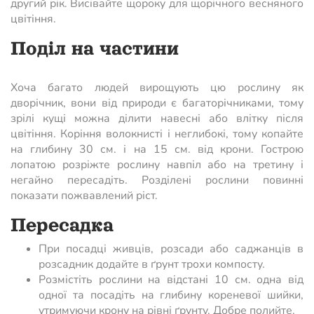
другий рік. Висівайте щороку для щорічного весняного
цвітіння.
Поділ на частини
Хоча багато людей вирощують цю рослину як
дворічник, вони від природи є багаторічниками, тому
зрілі кущі можна ділити навесні або влітку після
цвітіння. Коріння волокнисті і неглибокі, тому копайте
на глибину 30 см. і на 15 см. від крони. Гострою
лопатою розріжте рослину навпіл або на третину і
негайно пересадіть. Розділені рослини повинні
показати пожвавлений ріст.
Пересадка
При посадці живців, розсади або саджанців в
розсадник додайте в ґрунт трохи компосту.
Розмістіть рослини на відстані 10 см. одна від
одної та посадіть на глибину кореневої шийки,
утримуючи крону на рівні ґрунту. Добре полийте.