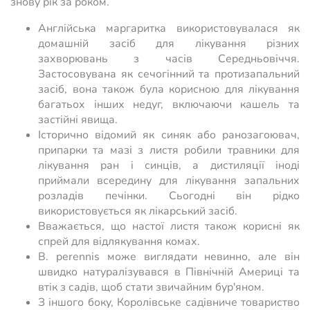
знову рік за роком.
Англійська маргаритка використовувалася як
домашній засіб для лікування різних
захворювань з часів Середньовіччя.
Застосовувана як сечогінний та протизапальний
засіб, вона також була корисною для лікування
багатьох інших недуг, включаючи кашель та
застійні явища.
Історично відомий як синяк або ранозагоювач,
припарки та мазі з листя робили травники для
лікування ран і синців, а дистиляції іноді
приймали всередину для лікування запальних
розладів печінки. Сьогодні він рідко
використовується як лікарський засіб.
Вважається, що настої листя також корисні як
спрей для відлякування комах.
B. perennis може виглядати невинно, але він
швидко натуралізувався в Північній Америці та
втік з садів, щоб стати звичайним бур'яном.
З іншого боку, Королівське садівниче товариство