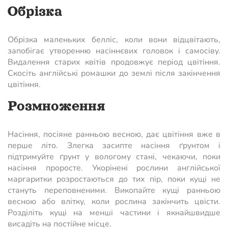
Обрізка
Обрізка маленьких белліс, коли вони відцвітають,
запобігає утворенню насіннєвих головок і самосіву.
Видалення старих квітів продовжує період цвітіння.
Скосіть англійські ромашки до землі після закінчення
цвітіння.
Розмноження
Насіння, посіяне ранньою весною, дає цвітіння вже в
перше літо. Злегка засипте насіння ґрунтом і
підтримуйте ґрунт у вологому стані, чекаючи, поки
насіння проросте. Укорінені рослини англійської
маргаритки розростаються до тих пір, поки кущі не
стануть переповненими. Викопайте кущі ранньою
весною або влітку, коли рослина закінчить цвісти.
Розділіть кущі на менші частини і якнайшвидше
висадіть на постійне місце.