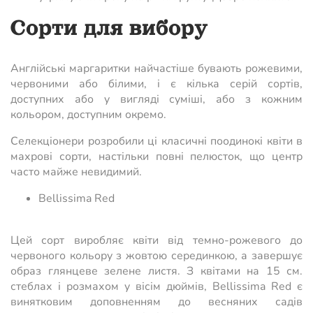
Сорти для вибору
Англійські маргаритки найчастіше бувають рожевими,
червоними або білими, і є кілька серій сортів,
доступних або у вигляді суміші, або з кожним
кольором, доступним окремо.
Селекціонери розробили ці класичні поодинокі квіти в
махрові сорти, настільки повні пелюсток, що центр
часто майже невидимий.
Bellissima Red
Цей сорт виробляє квіти від темно-рожевого до
червоного кольору з жовтою серединкою, а завершує
образ глянцеве зелене листя. З квітами на 15 см.
стеблах і розмахом у вісім дюймів, Bellissima Red є
винятковим доповненням до весняних садів