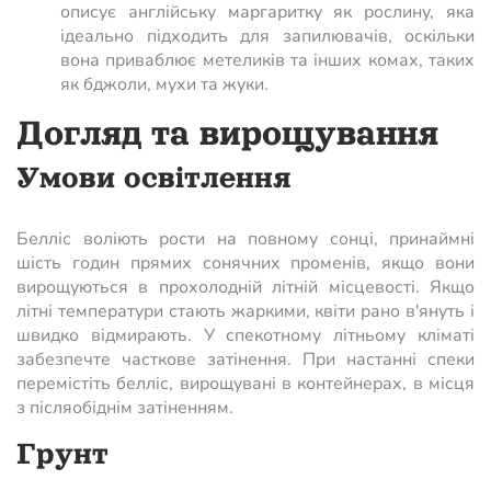
описує англійську маргаритку як рослину, яка
ідеально підходить для запилювачів, оскільки
вона приваблює метеликів та інших комах, таких
як бджоли, мухи та жуки.
Догляд та вирощування
Умови освітлення
Белліс воліють рости на повному сонці, принаймні
шість годин прямих сонячних променів, якщо вони
вирощуються в прохолодній літній місцевості. Якщо
літні температури стають жаркими, квіти рано в'януть і
швидко відмирають. У спекотному літньому кліматі
забезпечте часткове затінення. При настанні спеки
перемістіть белліс, вирощувані в контейнерах, в місця
з післяобіднім затіненням.
Грунт