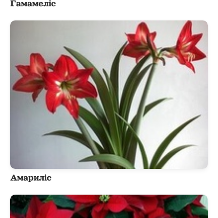
Гамамеліс
Амариліс