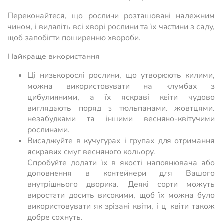
Переконайтеся, що рослини розташовані належним
чином, і видаліть всі хворі рослини та їх частини з саду,
щоб запобігти поширенню хвороби.
Найкраще використання
Ці низькорослі рослини, що утворюють килими,
можна використовувати на клумбах з
цибулинними, а їх яскраві квіти чудово
виглядають поряд з тюльпанами, жовтцями,
незабудками та іншими весняно-квітучими
рослинами.
Висаджуйте в кучугурах і групах для отримання
яскравих смуг весняного кольору.
Спробуйте додати їх в якості наповнювача або
доповнення в контейнери для Вашого
внутрішнього дворика. Деякі сорти можуть
виростати досить високими, щоб їх можна було
використовувати як зрізані квіти, і ці квіти також
добре сохнуть.