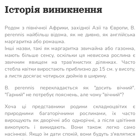
Історія виникнення
Родом з північної Африки, західної Азії та Європи, B.
perennis найбільш відома, як не дивно, як англійська
маргаритка або ромашка.
Інші назви, такі як маргаритка звичайна або газонна,
мають більше сенсу, оскільки ця невисока рослина є
звичним явищем на трав'янистих ділянках. Часто
стебла квітки виростають приблизно до 15 см. у висоту,
а листя досягає чотирьох дюймів в ширину.
B. perennis перекладається як "досить вічний".
"Гарний" не потребує пояснень, але чому "вічний"?
Хоча ці представники родини складноцвітих є
природними багаторічними рослинами, їх часто
вирощують як дворічні або однорічні, а після цвітіння
викопують і викидають. Вони також легко само
насіннєві. Якщо їм дати спокій, вони будуть з'являтися