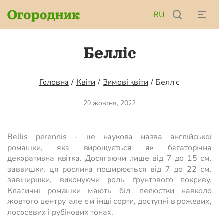
Огородник
RU
Белліс
Головна
/
Квіти
/
Зимові квіти
/
Белліс
20 жовтня, 2022
Bellis perennis - це наукова назва англійської
ромашки, яка вирощується як багаторічна
декоративна квітка. Досягаючи лише від 7 до 15 см.
заввишки, ця рослина поширюється від 7 до 22 см.
завширшки, виконуючи роль ґрунтового покриву.
Класичні ромашки мають білі пелюстки навколо
жовтого центру, але є й інші сорти, доступні в рожевих,
лососевих і рубінових тонах.