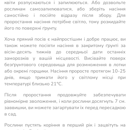
квіти розпускаються і запилюються. Або дозвольте
рослинам самозапилюватися, або зберіть насіння
самостійно і посійте відразу після збору. Для
проростання насіння потрібне світло, тому розкидайте
його по поверхні ґрунту.
Хоча прямий посів є найпростішим і добре працює, ви
також можете посіяти насіння в закритому ґрунті за
вісім-десять тижнів до середньої дати останніх
заморозків у вашій місцевості. Висівайте поверх
безґрунтового середовища для розмноження в лотки
або окремі горщики. Насіння проросте протягом 10-25
днів, якщо тримати його у світлому місці при
температурі близько 21°С.
Після проростання продовжуйте забезпечувати
рівномірне зволоження, і коли рослини досягнуть 7 см.
заввишки, ви можете загартувати їх перед пересадкою
в сад.
Рослини пустять коріння в перший рік і зацвітуть на