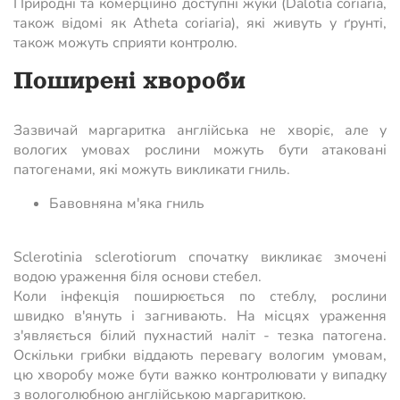
Природні та комерційно доступні жуки (Dalotia coriaria,
також відомі як Atheta coriaria), які живуть у ґрунті,
також можуть сприяти контролю.
Поширені хвороби
Зазвичай маргаритка англійська не хворіє, але у
вологих умовах рослини можуть бути атаковані
патогенами, які можуть викликати гниль.
Бавовняна м'яка гниль
Sclerotinia sclerotiorum спочатку викликає змочені
водою ураження біля основи стебел.
Коли інфекція поширюється по стеблу, рослини
швидко в'януть і загнивають. На місцях ураження
з'являється білий пухнастий наліт - тезка патогена.
Оскільки грибки віддають перевагу вологим умовам,
цю хворобу може бути важко контролювати у випадку
з вологолюбною англійською маргариткою.