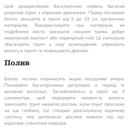
Цей декоративний багаторічник любить багатий
родючий ґрунт з хорошим дренажем. Перед посадкою
белліс змішайте в ґрунті від 5 до 10 см. органічних
матеріалів. Використовуйте такі матеріали, як
подрібнене листя, висушені скошені трави, добре
перепрілий компост або перепрілий гній. Ці матеріали
збагачують ґрунт у міру розкладання, утримують
вологу в ґрунті та покращують дренаж.
Полив
Белліс погано переносять жаркі посушливі умови.
Поливайте багаторічники регулярно в період їх
активної вегетації. Заглиблюйтесь в ґрунт на 3
сантиметри, щоб перевірити наявність вологи,
замочуйте ґрунт навколо рослин, коли ґрунт просохне
на цю глибину. Це створює розгалужену кореневу
систему, яка допомагає рослині вижити під час
коротких спекотних періодів.