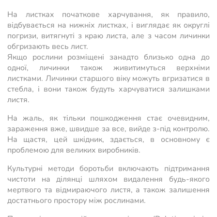
На листках початкове харчування, як правило,
відбувається на нижніх листках, і виглядає як округлі
погризи, витягнуті з краю листа, але з часом личинки
обгризають весь лист.
Якщо рослини розміщені занадто близько одна до
одної, личинки також живитимуться верхніми
листками. Личинки старшого віку можуть вгризатися в
стебла, і вони також будуть харчуватися залишками
листя.
На жаль, як тільки пошкодження стає очевидним,
зараження вже, швидше за все, вийде з-під контролю.
На щастя, цей шкідник, здається, в основному є
проблемою для великих виробників.
Культурні методи боротьби включають підтримання
чистоти на ділянці шляхом видалення будь-якого
мертвого та відмираючого листя, а також залишення
достатнього простору між рослинами.